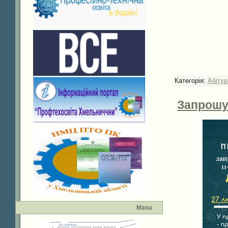
Категорія:
Абітур
Запрошу
Мапа