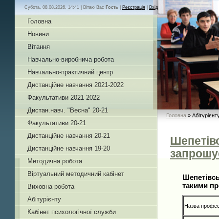
Субота, 08.08.2026, 14:41 |
Вітаю Вас
Гость
|
Реєстрація
|
Вхід
Головна
Новини
Вітання
Навчально-виробнича робота
Навчально-практичний центр
Дистанційне навчання 2021-2022
Факультативи 2021-2022
Дистан.навч. "Весна" 20-21
Головна
»
Абітурієнт
Факультативи 20-21
Дистанційне навчання 20-21
Шепетівс
Дистанційне навчання 19-20
запрошу
Методична робота
Віртуальний методичний кабінет
Шепетівсь
такими пр
Виховна робота
Абітурієнту
Назва профес
Кабінет психологічної служби