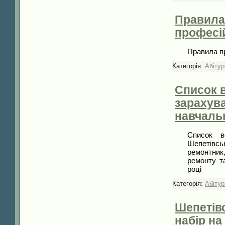
Правила
професій
Правила пр
Категорія:
Абітур
Список 
зарахува
навчаль
Список в
Шепетівсь
ремонтник
ремонту т
році
Категорія:
Абітур
Шепетів
набір на