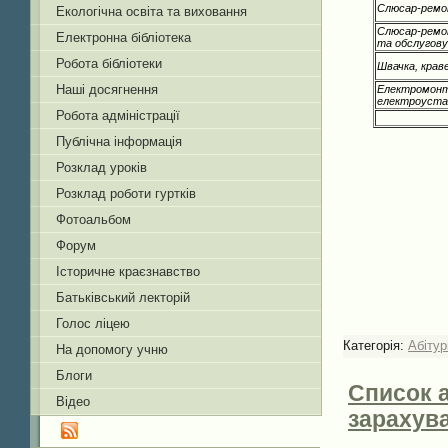
Слюсар-ремо
Екологічна освіта та виховання
Слюсар-ремо
Електронна бібліотека
та обслугов
Робота бібліотеки
Швачка, крав
Наші досягнення
Електромонт
електроуста
Робота адміністрації
Публічна інформація
Розклад уроків
Розклад роботи гуртків
Фотоальбом
Форум
Історичне краєзнавство
Батьківський лекторій
Голос ліцею
Категорія:
Абітур
На допомогу учню
Блоги
Список а
Відео
зарахува