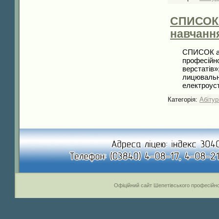
СПИСОК а
навчанн
СПИСОК абі
професійно
верстатів»
лицювальн
електроус
Категорія:
Абітур
Офіційний сайт Шепетівського професійно