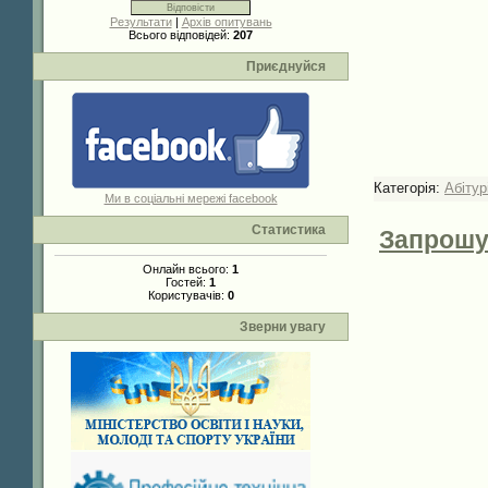
Результати
|
Архів опитувань
Всього відповідей:
207
Приєднуйся
Категорія:
Абітур
Ми в соціальні мережі facebook
Статистика
Запрошу
Онлайн всього:
1
Гостей:
1
Користувачів:
0
Зверни увагу