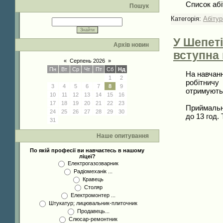
Список абі
Пошук
Категорія:
Абітур
У Шепет
Архів новин
вступна 
«
Серпень 2026
»
Пн
Вт
Ср
Чт
Пт
Сб
Нд
На навчанн
1
2
робітничу
3
4
5
6
7
8
9
отримують 
10
11
12
13
14
15
16
17
18
19
20
21
22
23
Приймальна
24
25
26
27
28
29
30
до 13 год.
31
Наше опитування
По якій професії ви навчаєтесь в нашому
ліцеї?
Електрогазозварник
Радіомеханік ...
Кравець
Столяр
Електромонтер ...
Штукатур; лицювальник-плиточник
Продавець...
Слюсар-ремонтник